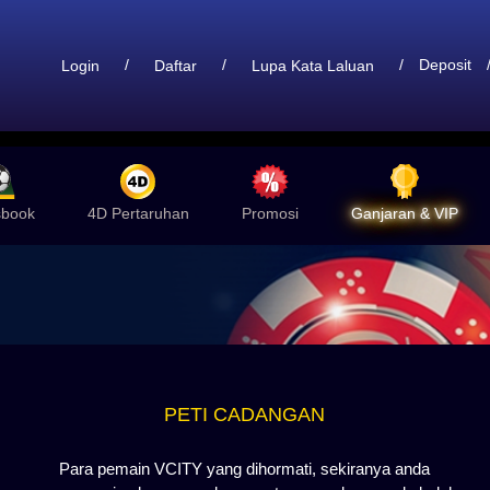
/
/
/
Deposit
Login
Daftar
Lupa Kata Laluan
sbook
4D Pertaruhan
Promosi
Ganjaran & VIP
PETI CADANGAN
Para pemain VCITY yang dihormati, sekiranya anda