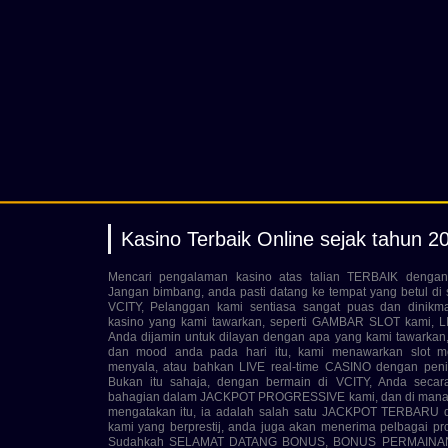
Kasino Terbaik Online sejak tahun 2
Mencari pengalaman kasino atas talian TERBAIK dengan 
Jangan bimbang, anda pasti datang ke tempat yang betul di 
VCITY, Pelanggan kami sentiasa sangat puas dan dinik
kasino yang kami tawarkan, seperti GAMBAR SLOT kami, L
Anda dijamin untuk dilayan dengan apa yang kami tawarkan
dan mood anda pada hari itu, kami menawarkan slot me
menyala, atau bahkan LIVE real-time CASINO dengan penia
Bukan itu sahaja, dengan bermain di VCITY, Anda secar
bahagian dalam JACKPOT PROGRESSIVE kami, dan di mana 
mengatakan itu, ia adalah salah satu JACKPOT TERBARU d
kami yang berprestij, anda juga akan menerima pelbagai pro
Sudahkah SELAMAT DATANG BONUS, BONUS PERMAINAN