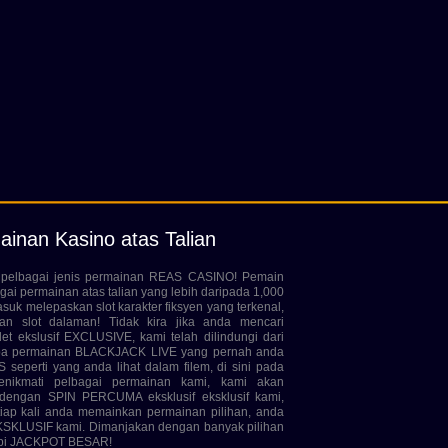
ainan Kasino atas Talian
 pelbagai jenis permainan REAS CASINO! Pemain
i permainan atas talian yang lebih daripada 1,000
uk melepaskan slot karakter fiksyen yang terkenal,
an slot dalaman! Tidak kira jika anda mencari
t ekslusif EXCLUSIVE, kami telah dilindungi dari
apa permainan BLACKJACK LIVE yang pernah anda
seperti yang anda lihat dalam filem, di sini pada
enikmati pelbagai permainan kami, kami akan
an SPIN PERCUMA eksklusif eksklusif kami,
tiap kali anda memainkan permainan pilihan, anda
KSKLUSIF kami. Dimanjakan dengan banyak pilihan
impi JACKPOT BESAR!