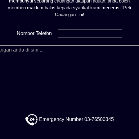
mempunyai sebarang cadangan ataupun aduan, anda boleh
memberi maklum balas kepada syarikat kami menerusi "Peti
Cadangan" ini!
Nombor Telefon
Emergency Number 03-76500345