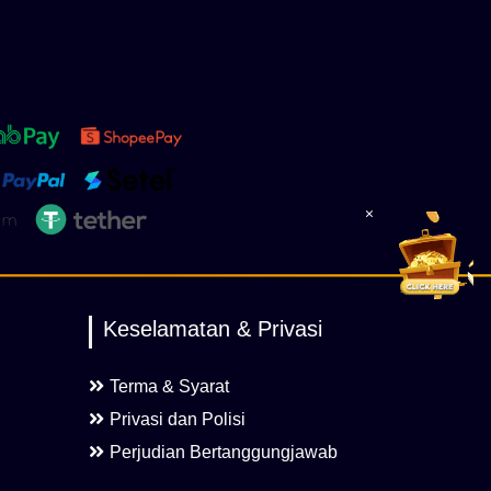
×
Keselamatan & Privasi
Terma & Syarat
Privasi dan Polisi
Perjudian Bertanggungjawab